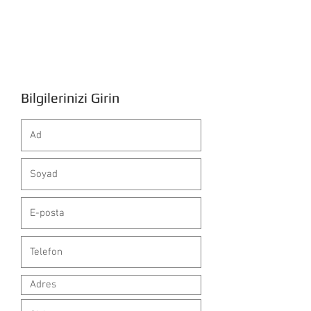
+90 532 449 56 70
Yaldız
Bilgisayar Akademi Forum
+90 282 652 33 88
Bilgilerinizi Girin